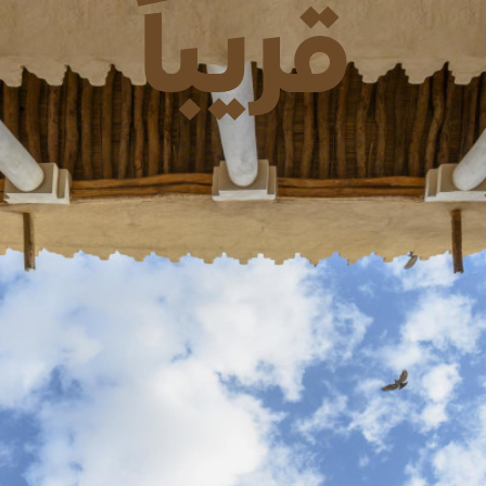
قريباً