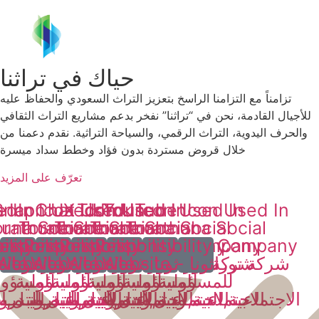
حياك في تراثنا
تزامناً مع التزامنا الراسخ بتعزيز التراث السعودي والحفاظ عليه
للأجيال القادمة، نحن في “تراثنا” نفخر بدعم مشاريع التراث الثقافي
والحرف اليدوية، التراث الرقمي، والسياحة التراثية. نقدم دعمنا من
خلال قروض مستردة بدون فؤاد وخطط سداد ميسرة
تعرّف على المزيد
 Icon Used In
edIn Icon Used In
SnapChat Icon Used In
X Icon Used In
TikTok Icon Used In
YouTube Icon Used In
huna Social
orathuna Social
Torathuna Social
Torathuna Social
Torathuna Social
Torathuna Social
ility Company
nsibility Company
esponsibility Company
Responsibility Company
Responsibility Company
Responsibility Company
Website - شركة توراثونا
Website - شركة توراثونا
Website - شركة توراثونا
Website - شركة توراثون
Website - شرك
ite
للمسؤولية
للمسؤولية
للمسؤولية
للمسؤولية
للمسؤولية
للمسؤول
الاجتماعية,التـمـويـل,التدريب
الاجتماعية,التـمـويـل,التدريب
الاجتماعية,التـمـويـل,التدريب
الاجتماعية,التـمـويـل,التدر
الاجتماعية,التـمـويـل,
الاجتماعية,التـمـ