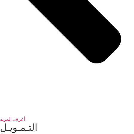
أعرف المزيد
التـمـويـل